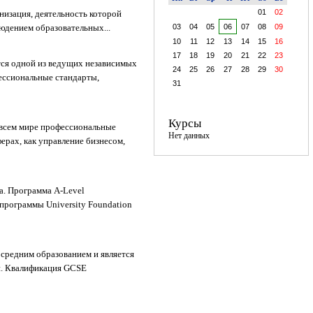
01
02
изация, деятельность которой
юдением образовательных...
03
04
05
06
07
08
09
10
11
12
13
14
15
16
17
18
19
20
21
22
23
тся одной из ведущих независимых
24
25
26
27
28
29
30
ессиональные стандарты,
31
Курсы
о всем мире профессиональные
Нет данных
ерах, как управление бизнесом,
а. Программа A-Level
 программы University Foundation
м средним образованием и является
и. Квалификация GCSE