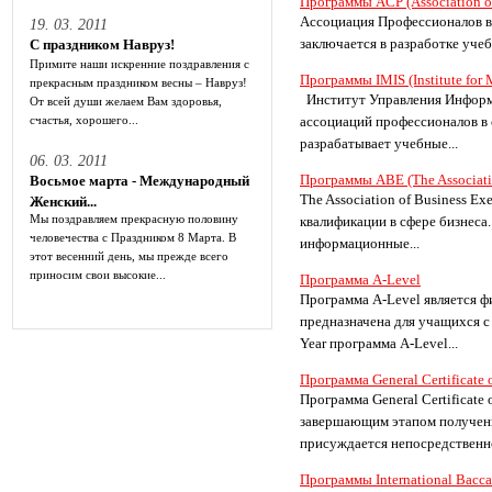
Программы ACP (Association of
Ассоциация Профессионалов в
19. 03. 2011
заключается в разработке уче
С праздником Навруз!
Примите наши искренние поздравления с
Программы IMIS (Institute for 
прекрасным праздником весны – Навруз!
Институт Управления Информац
От всей души желаем Вам здоровья,
счастья, хорошего...
ассоциаций профессионалов в
разрабатывает учебные...
06. 03. 2011
Программы ABE (The Associatio
Восьмое марта - Международный
The Association of Business 
Женский...
Мы поздравляем прекрасную половину
квалификации в сфере бизнеса
человечества с Праздником 8 Марта. В
информационные...
этот весенний день, мы прежде всего
приносим свои высокие...
Программа A-Level
Программа A-Level является ф
предназначена для учащихся с
Year программа A-Level...
Программа General Certificate
Программа General Certificate
завершающим этапом получени
присуждается непосредственно
Программы International Bacca