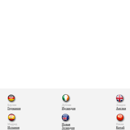
Берлин
Дублин
Лондон
Германия
Ирландия
Англия
Мадрид
Новая
Пекин
Испания
Китай
Зеландия