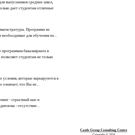
 для выпускников средних школ,
только дает студентам отличные
 магистратуры. Программа не
и необходимые для обучения по...
о программам бакалавриата в
озволяет студентам не только
то условия, которые варьируются в
 означает, что Вы не...
нинг - серьезный шаг и
иплома - отсутствие...
Castle Group Consulting Centre
Copyright © 2026