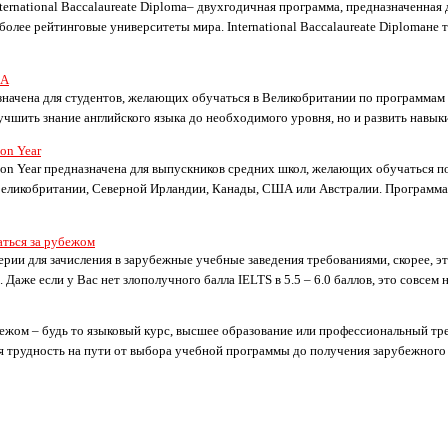
ternational Baccalaureate Diploma– двухгодичная программа, предназначенная
олее рейтинговые университеты мира. International Baccalaureate Diplomaне 
BA
значена для студентов, желающих обучаться в Великобритании по программам
учшить знание английского языка до необходимого уровня, но и развить навык
on Year
ion Year предназначена для выпускников средних школ, желающих обучаться п
еликобритании, Северной Ирландии, Канады, США или Австралии. Программа п
ться за рубежом
ерии для зачисления в зарубежные учебные заведения требованиями, скорее, э
 Даже если у Вас нет злополучного балла IELTS в 5.5 – 6.0 баллов, это совсем не
ежом – будь то языковый курс, высшее образование или профессиональный тре
 трудность на пути от выбора учебной программы до получения зарубежного д