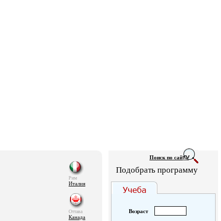
Поиск по сай
Подобрать программу
Рим
Италия
Возраст
Оттава
Канада