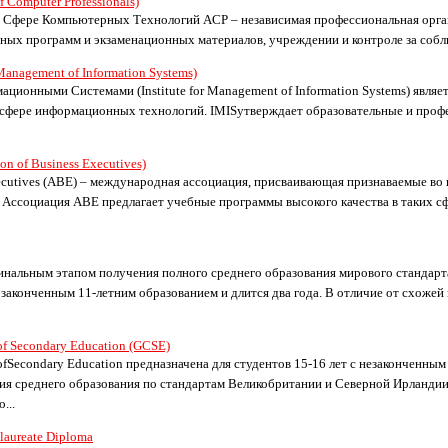
 Computer Professionals)
 Сфере Компьютерных Технологий ACP – независимая профессиональная орган
бных программ и экзаменационных материалов, учреждении и контроле за собл
Management of Information Systems)
ионными Системами (Institute for Management of Information Systems) являе
 сфере информационных технологий. IMISутверждает образовательные и проф
n of Business Executives)
Executives (ABE) – международная ассоциация, присваивающая признаваемые в
. Ассоциация ABE предлагает учебные программы высокого качества в таких сф
инальным этапом получения полного среднего образования мирового стандарт
 законченным 11-летним образованием и длится два года. В отличие от схожей
 of Secondary Education (GCSE)
 ofSecondary Education предназначена для студентов 15-16 лет с незаконченны
я среднего образования по стандартам Великобритании и Северной Ирланди
...
laureate Diploma