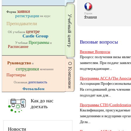
заявки
Форма
Париж
регистрации
на курс
Франция
Преподаватели
центре
Об учебном
Castle Group
Визовые вопросы
Программы
Учебные
и
Расписание
Визовые Вопросы
Процесс получения визы являе
заявителям. При подаче заявл
Руководство
и
сотрудники
подтверждающие...
компании
Партнеры
Программы ACCA (The Associati
деятельность
Основная
Ассоциация Профессиональных 
Фотоальбом
На сегодняшний день членами 
подходят как для...
Как до нас
Программы CTH (Confederation 
доехать
Квалификации, присуждаемые К
заведениями и ведущими орган
Дела...
Новости