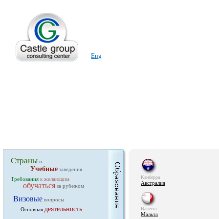
Eng
Страны
и
Учебные
заведения
Канберра
Требования
к желающим
Австралия
обучаться
за рубежом
Визовые
вопросы
деятельность
Валетта
Основная
Мальта