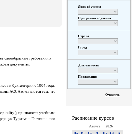
Язык обучения
Программа обучения
Страна
Город
ет своеобразные требования к
лужбам документы,
Длительность
Проживание
сов и бухгалтерии с 1904 года.
раммы ACCA отличаются тем, что
Очистить
pitality ), признаются учебными
Расписание курсов
дерация Туризма и Гостиничного
Август
2026
Пн
Вт
Ср
Чт
Пт
Сб
Вс