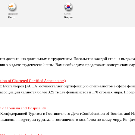
Никосия
Сеул
Кипр
Корея
тся достаточно длительным и трудоемким. Посольство каждой страны выдвига
ения о выдаче студенческой визы, Вам необходимо представить консульским с
on of Chartered Certified Accountants)
Бухгалтеров (ACCA) осуществляет сертификацию специалистов в сфере финан
ассоциации являются более 325 тысяч финансистов в 170 странах мира. Прог
of Tourism and Hospitality)
онфедерацией Туризма и Гостиничного Дела (Confederation of Tourism and Hos
изациями индустрии туризма и гостиничного хозяйства по всему миру. Конфе