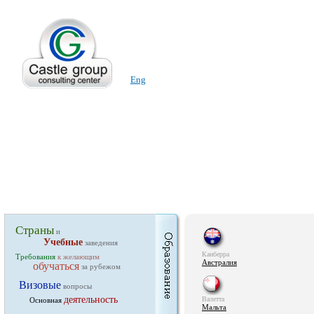
Eng
Страны
и
Учебные
заведения
Канберра
Требования
к желающим
Австралия
обучаться
за рубежом
Визовые
вопросы
деятельность
Валетта
Основная
Мальта