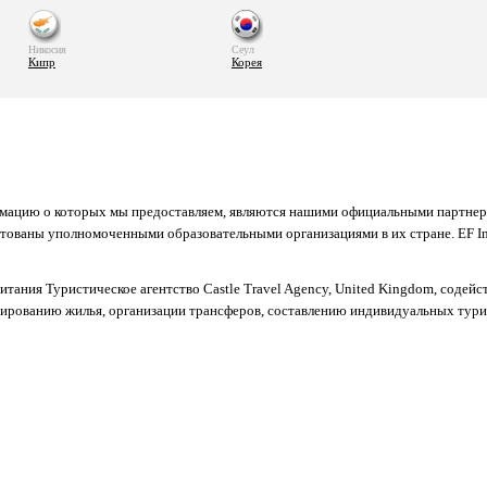
Никосия
Сеул
Кипр
Корея
рмацию о которых мы предоставляем, являются нашими официальными партнер
тованы уполномоченными образовательными организациями в их стране. EF Inte
ритания Туристическое агентство Castle Travel Agency, United Kingdom, содей
онированию жилья, организации трансферов, составлению индивидуальных тури