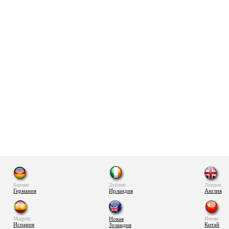
Берлин
Дублин
Лондон
Германия
Ирландия
Англия
Мадрид
Новая
Пекин
Испания
Китай
Зеландия