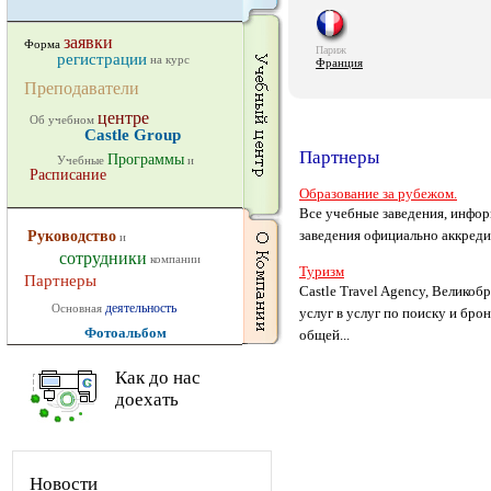
заявки
Форма
Париж
регистрации
на курс
Франция
Преподаватели
центре
Об учебном
Castle Group
Партнеры
Программы
Учебные
и
Расписание
Образование за рубежом.
Все учебные заведения, инфо
заведения официально аккреди
Руководство
и
сотрудники
компании
Туризм
Партнеры
Castle Travel Agency, Великоб
деятельность
Основная
услуг в услуг по поиску и бр
Фотоальбом
общей...
Как до нас
доехать
Новости