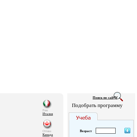
Поиск по сай
Подобрать программу
Рим
Италия
Возраст
Оттава
Канада