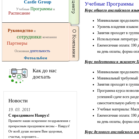
Castle Group
Учебные Программы
Программы
Учебные
и
Курс общего английского язык
Расписание
Минимальная продолжитель
Уровень владения языком
Руководство
и
Занятия проходят в группа
сотрудники
компании
Используемая литература:
Партнеры
Ежемесячная оплата: 190
деятельность
Основная
на день оплаты, форма оп
Фотоальбом
Курс подготовки к экзамену I
Как до нас
Минимальная продолжитель
доехать
Минимальный требуемый ур
Занятия проходят в группа
Программа курса позволяе
успешной сдаче всех разд
Новости
самостоятельную работу 
Учебные материалы: Macmi
19. 03. 2011
С праздником Навруз!
Ежемесячная оплата: 190
Примите наши искренние поздравления с
на день оплаты, форма оп
прекрасным праздником весны – Навруз!
От всей души желаем Вам здоровья,
Курс делового английского язы
счастья, хорошего...