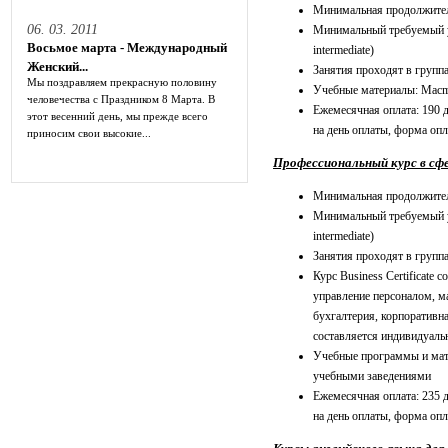
Минимальная продолжитель
06. 03. 2011
Минимальный требуемый у
Восьмое марта - Международный
intermediate)
Женский...
Занятия проходят в группа
Мы поздравляем прекрасную половину
Учебные материалы: Macmi
человечества с Праздником 8 Марта. В
Ежемесячная оплата: 190
этот весенний день, мы прежде всего
на день оплаты, форма оп
приносим свои высокие...
Профессиональный курс в сфере
Минимальная продолжител
Минимальный требуемый у
intermediate)
Занятия проходят в группа
Курс Business Certificate 
управление персоналом, м
бухгалтерия, корпоративна
составляется индивидуаль
Учебные программы и мат
учебными заведениями
Ежемесячная оплата: 235
на день оплаты, форма оп