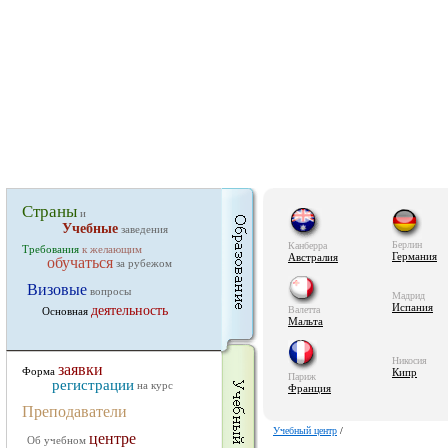
Страны
и
Учебные
заведения
Берлин
Канберра
Требования
к желающим
Германия
Австралия
обучаться
за рубежом
Визовые
вопросы
Мадрид
Испания
деятельность
Валетта
Основная
Мальта
Никосия
заявки
Форма
Кипр
Париж
регистрации
на курс
Франция
Преподаватели
Учебный центр
/
центре
Об учебном