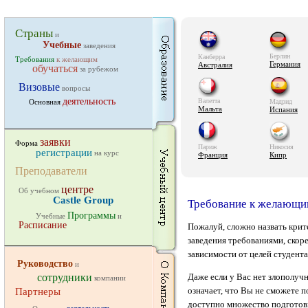
Страны
и
Учебные
заведения
Берлин
Канберра
Требования
к желающим
Германия
Австралия
обучаться
за рубежом
Визовые
вопросы
деятельность
Валетта
Основная
Мадрид
Мальта
Испания
заявки
Форма
Париж
Никосия
регистрации
на курс
Франция
Кипр
Преподаватели
центре
Об учебном
Castle Group
Требование к желающи
Программы
Учебные
и
Расписание
Пожалуй, сложно назвать крит
заведения требованиями, скоре
зависимости от целей студента
Руководство
и
сотрудники
Даже если у Вас нет злополучно
компании
означает, что Вы не сможете 
Партнеры
доступно множество подготов