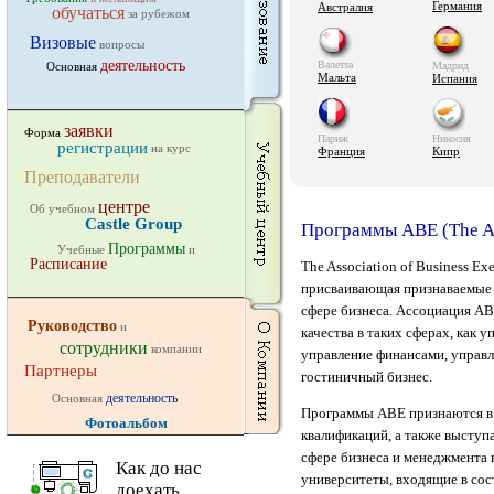
Германия
Австралия
обучаться
за рубежом
Визовые
вопросы
деятельность
Валетта
Основная
Мадрид
Мальта
Испания
заявки
Форма
Париж
Никосия
регистрации
на курс
Франция
Кипр
Преподаватели
центре
Об учебном
Castle Group
Программы ABE (The Ass
Программы
Учебные
и
Расписание
The Association of Business E
присваивающая признаваемые 
сфере бизнеса. Ассоциация A
Руководство
и
качества в таких сферах, как
сотрудники
компании
управление финансами, управл
Партнеры
гостиничный бизнес.
деятельность
Основная
Программы ABE признаются в 
Фотоальбом
квалификаций, а также выступ
сфере бизнеса и менеджмента 
Как до нас
университеты, входящие в сос
доехать