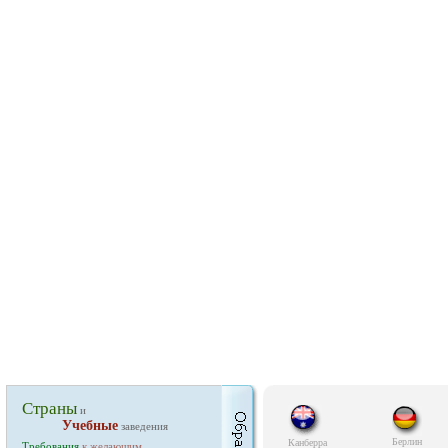
Страны
и
Учебные
заведения
Берлин
Канберра
Требования
к желающим