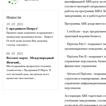
квалификацией ABEсразу на вт
соответствующей специальнос
работы на программы MBA. К
заведениями, но и работодате
Новости
Программы ABE разделяются н
19. 03. 2011
С праздником Навруз!
· Certificate - курс предназна
Примите наши искренние поздравления с
практикой ведения бизнеса.
прекрасным праздником весны – Навруз!
От всей души желаем Вам здоровья,
· Diploma Part I - покрывает т
счастья, хорошего...
организационное поведение, п
06. 03. 2011
· Diploma Part II - покрывает 
Восьмое марта - Международный
управление персоналом, бизнес
Женский...
финансовое управление.
Мы поздравляем прекрасную половину
человечества с Праздником 8 Марта. В
· Advanced Diploma - покрывае
этот весенний день, мы прежде всего
приносим свои высокие...
стратегия и планирование, ме
управление информационными 
персоналом
Ассоциация ABE тщательно сл
учебными заведениями, соотве
позволяли обучающимся дости