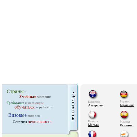
Страны
и
Учебные
заведения
Берлин
Канберра
Требования
к желающим
Германия
Австралия
обучаться
за рубежом
Визовые
вопросы
деятельность
Валетта
Основная
Мадрид
Мальта
Испания