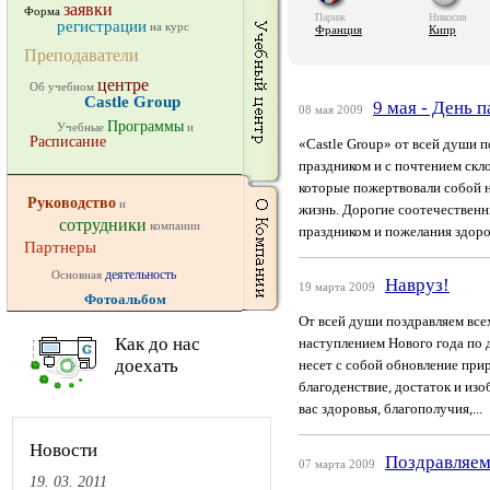
заявки
Форма
Париж
Никосия
регистрации
на курс
Франция
Кипр
Преподаватели
центре
Об учебном
Castle Group
9 мая - День п
08 мая 2009
Программы
Учебные
и
Расписание
«Castle Group» от всей души 
праздником и с почтением скл
которые пожертвовали собой 
Руководство
и
жизнь. Дорогие соотечественн
сотрудники
компании
праздником и пожелания здоров
Партнеры
деятельность
Основная
Навруз!
19 марта 2009
Фотоальбом
От всей души поздравляем всех
Как до нас
наступлением Нового года по
доехать
несет с собой обновление при
благоденствие, достаток и изо
вас здоровья, благополучия,...
Новости
Поздравляем
07 марта 2009
19. 03. 2011