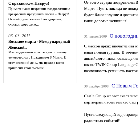
От всего сердца поздравляем 
С праздником Навруз!
Марта. Пусть никогда не покид
Примите наши искренние поздравления с
прекрасным праздником весны – Навруз!
будет благополучие и достаток
От всей души желаем Вам здоровья,
наши дорогие женщины!
счастья, хорошего...
О новогодни
06. 03. 2011
31 января 2009
Восьмое марта - Международный
С массой ярких впечатлений о
Женский...
наша зимняя группа. В течени
Мы поздравляем прекрасную половину
человечества с Праздником 8 Марта. В
английского языка, совмещен
этот весенний день, мы прежде всего
школе TWIN Group Language Ce
приносим свои высокие...
возможность услышать настоящ
С Новым Г
30 декабря 2008
Castle Group желает счастлив
партнерам и всем тем кто был
Пусть следующий год оправда
радостных событий!