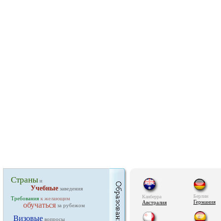
Страны
и
Учебные
заведения
Берлин
Канберра
Требования
к желающим
Германия
Австралия
обучаться
за рубежом
Визовые
вопросы