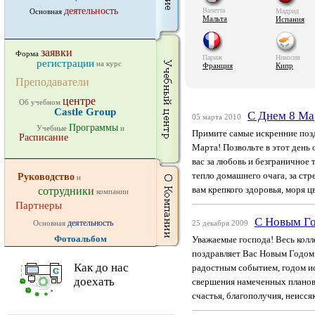
деятельность
Валетта
Основная
Мадрид
Мальта
Испания
заявки
Форма
Париж
Никосия
регистрации
на курс
Франция
Кипр
Преподаватели
центре
Об учебном
Castle Group
C Днем 8 Ма
05 марта 2010
Программы
Учебные
и
Примите самые искренние по
Расписание
Марта! Позвольте в этот день 
вас за любовь и безграничное 
тепло домашнего очага, за стр
Руководство
и
вам крепкого здоровья, моря цв
сотрудники
компании
Партнеры
С Новым Г
деятельность
Основная
25 декабря 2009
Фотоальбом
Уважаемые господа! Весь колл
поздравляет Вас Новым Годом!
Как до нас
радостным событием, годом и
доехать
свершения намеченных планов 
счастья, благополучия, неиссяк