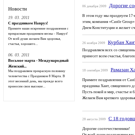
Дорогие со
06 декабря 2009
Новости
В этом году мы празднуем 17-
19. 03. 2011
этим, компания «Castle Group»
С праздником Навруз!
Днем Конституции и желает сч
Примите наши искренние поздравления с
прекрасным праздником весны – Навруз!
От всей души желаем Вам здоровья,
Курбан Хаи
26 ноября 2009
счастья, хорошего...
Поздравляем всех со священны
06. 03. 2011
принесет всем счастья, благоп
Восьмое марта - Международный
Женский...
Рамазан Х
18 сентября 2009
Мы поздравляем прекрасную половину
человечества с Праздником 8 Марта. В
Примите поздравления от Castl
этот весенний день, мы прежде всего
праздника Хаит, священного дл
приносим свои высокие...
Пусть покой и мир, счастье и 
Желаем Вам крепкого здоровья,
C 18 годов
28 августа 2009
Дорогие соотечественники!
От всей души поздравляем вас