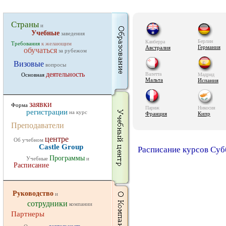
Страны
и
Учебные
заведения
Берлин
Канберра
Требования
к желающим
Германия
Австралия
обучаться
за рубежом
Визовые
вопросы
деятельность
Валетта
Основная
Мадрид
Мальта
Испания
заявки
Форма
Париж
Никосия
регистрации
на курс
Франция
Кипр
Преподаватели
центре
Об учебном
Castle Group
Расписание курсов Субб
Программы
Учебные
и
Расписание
Руководство
и
сотрудники
компании
Партнеры