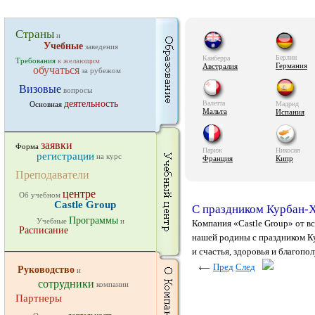
Страны
и
Учебные
заведения
Берлин
Канберра
Требования
к желающим
Германия
Австралия
обучаться
за рубежом
Визовые
вопросы
деятельность
Валетта
Основная
Мадрид
Мальта
Испания
заявки
Форма
Париж
Никосия
регистрации
на курс
Франция
Кипр
Преподаватели
центре
Об учебном
Castle Group
C праздником Курбан-
Программы
Учебные
и
Компания «Castle Group» от в
Расписание
нашей родины с праздником К
и счастья, здоровья и благопо
Пред
След
Руководство
и
сотрудники
компании
Партнеры