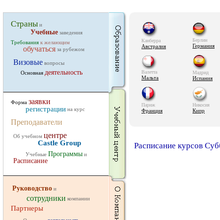
Страны
и
Учебные
заведения
Берлин
Канберра
Требования
к желающим
Германия
Австралия
обучаться
за рубежом
Визовые
вопросы
деятельность
Валетта
Основная
Мадрид
Мальта
Испания
заявки
Форма
Париж
Никосия
регистрации
на курс
Франция
Кипр
Преподаватели
центре
Об учебном
Castle Group
Расписание курсов Субб
Программы
Учебные
и
Расписание
Руководство
и
сотрудники
компании
Партнеры