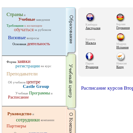
Страны
и
Учебные
заведения
Берлин
Канберра
Требования
к желающим
Германия
Австралия
обучаться
за рубежом
Визовые
вопросы
Валетта
Мальта
деятельность
Основная
Мадрид
Испания
заявки
Форма
Париж
Никосия
регистрации
на курс
Франция
Кипр
Преподаватели
центре
Об учебном
Castle Group
Расписание курсов Втор
Программы
Учебные
и
Расписание
Руководство
и
сотрудники
компании
Партнеры